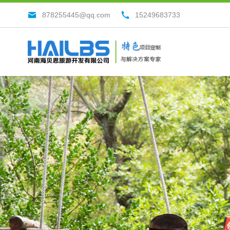
878255445@qq.com
15249683733