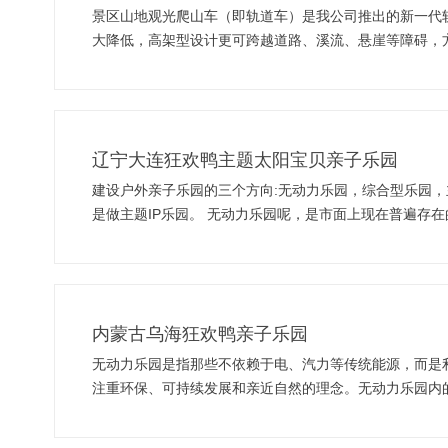
景区山地观光爬山车（即轨道车）是我公司推出的新一代
大降低，高架型设计更可跨越道路、溪流、悬崖等障碍，
辽宁大连狂欢鸭主题太阳宝贝亲子乐园
建设户外亲子乐园的三个方向:无动力乐园，综合型乐园，主题IP乐园。 户外亲子园基本上有三个大的方向，一个是做无动力乐
是做主题IP乐园。 无动力乐园呢，是市面上现在普遍存在的数量最大的一个乐园形式，就是以无动力设备为主，然后可能会增加一些电动设备、水上设备、萌
宠乐园等等其他板块去作为配套。 那综合型乐园呢，它就像是自助餐在餐饮界的定位是一样的，是把我们游乐行业的不同的板块交叉融合在我们的乐园当中，
做的一个综合业态的乐园。 主题IP乐园呢，它基本上是以某一种主题或者某一种IP为主去打造的一个乐园，它的设备依然是以无动力设备为主，只不过是有共
同的IP造型或者是主题色彩等等去做的一个主题IP乐园，比如我们的狂欢鸭乐园， 我们要选择去做乐园的方
和它的局限性，然后结合我们自己的一个市场定位和我们
内蒙古乌海狂欢鸭亲子乐园
无动力乐园是指那些不依赖于电、汽力等传统能源，而是
注重环保、可持续发展和亲近自然的理念。无动力乐园内
乐园在近年来备受关注，并受到越来越多人的喜爱。