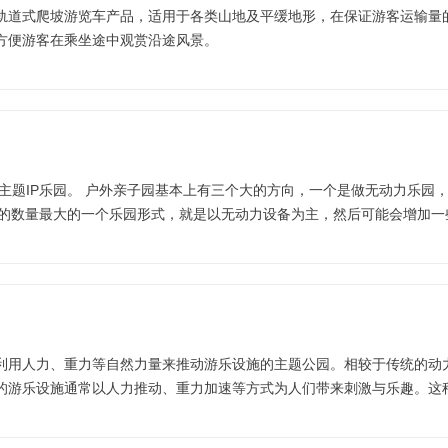
轨道式爬坡游览车产品，适用于各类山地及平缓地形，在保证游客运输量
方便游客在乘坐途中观赏沿途风景。
园，一个是做综合性乐园，一个
向的话，我们首先要了解这三大方向它各自的优势
自己的一个自我分析，去共同的确定好我们去做哪一类的乐园比较合适一
利用人力、重力等自然力量来推动游乐设施的主题公园。相较于传统的动
的游乐设施通常以人力推动、重力加速等方式为人们带来刺激与乐趣。这