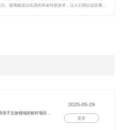
关注。玻璃栈道以先进的革命性新技术，让人们得以近距离体
崖峭壁、河流峡谷之间的风景，给广大旅游者带来了巨大便
我们就一起来详解玻璃栈道施工的流程吧。
2025-05-29
耕亲子文旅领域的标杆项目，
更多