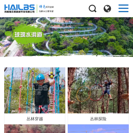
丛林穿越
丛林探险