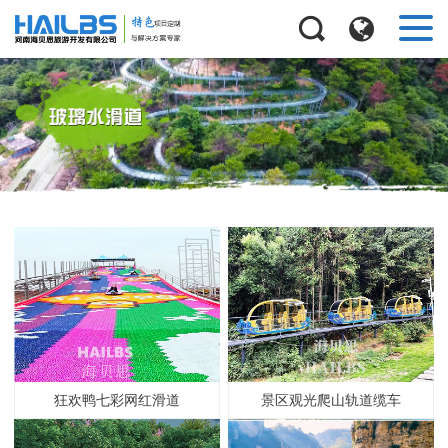
狂欢鸭七彩网红滑道
景区观光爬山轨道缆车