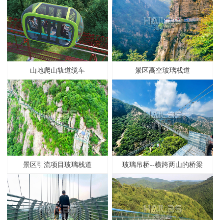
山地爬山轨道缆车
景区高空玻璃栈道
景区引流项目玻璃栈道
玻璃吊桥--横跨两山的桥梁