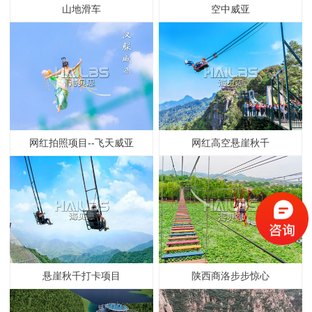
山地滑车
空中威亚
网红拍照项目--飞天威亚
网红高空悬崖秋千
悬崖秋千打卡项目
陕西商洛步步惊心