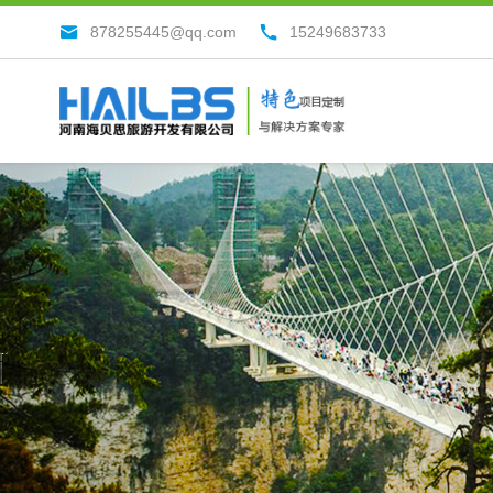
878255445@qq.com
15249683733