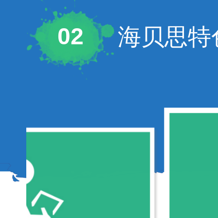
海贝思特
02