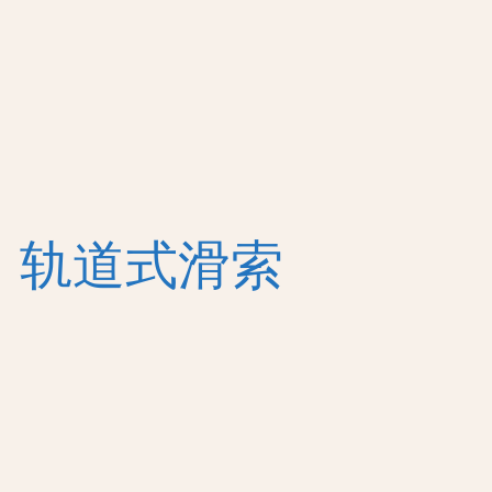
吊桥栈道类