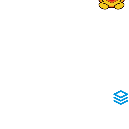
关于
让海贝思旅游的乐
河南海贝思旅游开
设施项目的策划、
业设计施工承建景
玻璃栈道施工、仿生
14