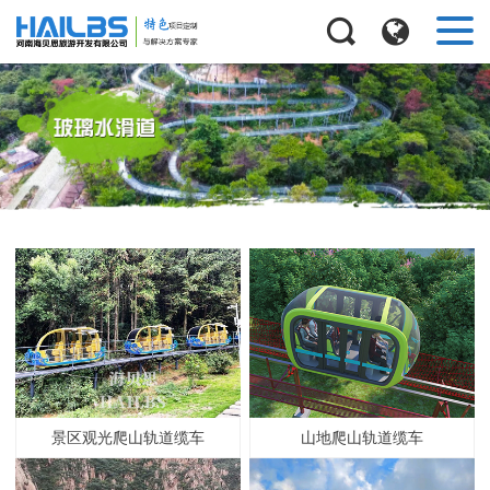
景区观光爬山轨道缆车
山地爬山轨道缆车