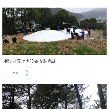
攀高峰，丛林穿越，滑世界乐园，章鱼乐园等，但是儿童不仅喜欢
攀爬，更喜欢蹦跳，所以蹦蹦云在这些设备中可以脱颖而出。外观
像是一朵落在“凡间”的白云，小朋友可以成群结队的在上面蹦蹦跳
跳。利于他们身体健康成长的前提下，还能带给他们更多的乐趣。
重庆梦幻岛乐园的蹦蹦云就安装在园区进门的正中间，不仅提升园
区的美观，也可以满足孩子攀爬与蹦跳的合理规划。
浙江省无动力设备安装完成
更多