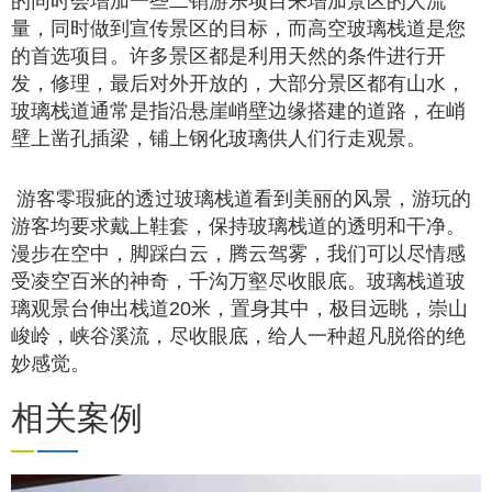
的同时会增加一些二销游乐项目来增加景区的人流
Previous
量，同时做到宣传景区的目标，而高空玻璃栈道是您
的首选项目。许多景区都是利用天然的条件进行开
发，修理，最后对外开放的，大部分景区都有山水，
玻璃栈道通常是指沿悬崖峭壁边缘搭建的道路，在峭
壁上凿孔插梁，铺上钢化玻璃供人们行走观景。
游客零瑕疵的透过玻璃栈道看到美丽的风景，游玩的
游客均要求戴上鞋套，保持玻璃栈道的透明和干净。
漫步在空中，脚踩白云，腾云驾雾，我们可以尽情感
受凌空百米的神奇，千沟万壑尽收眼底。玻璃栈道玻
璃观景台伸出栈道20米，置身其中，极目远眺，崇山
峻岭，峡谷溪流，尽收眼底，给人一种超凡脱俗的绝
妙感觉。
相关案例