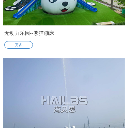
无动力乐园--熊猫蹦床
更多