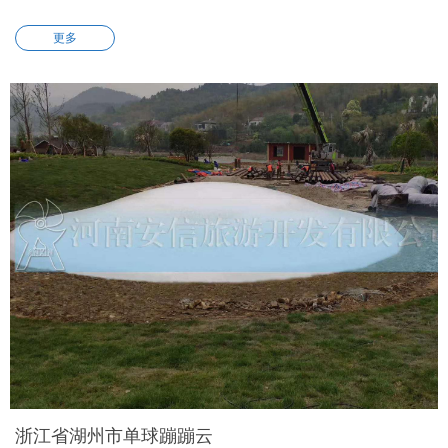
更多
浙江省湖州市单球蹦蹦云