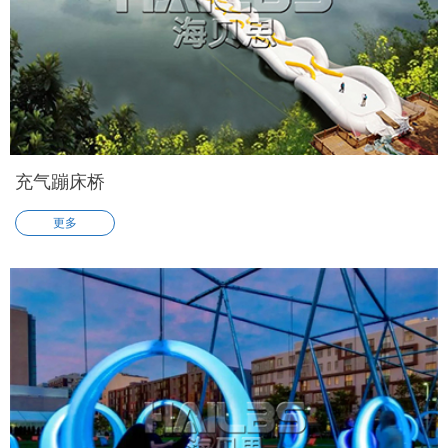
充气蹦床桥
更多