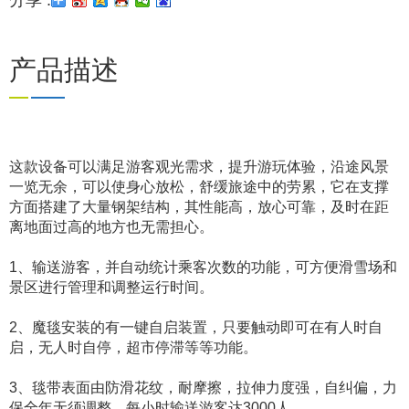
分享 :
产品描述
Previous
这款设备可以满足游客观光需求，提升游玩体验，沿途风景
一览无余，可以使身心放松，舒缓旅途中的劳累，它在支撑
方面搭建了大量钢架结构，其性能高，放心可靠，及时在距
离地面过高的地方也无需担心。
1、输送游客，并自动统计乘客次数的功能，可方便滑雪场和
景区进行管理和调整运行时间。
2、魔毯安装的有一键自启装置，只要触动即可在有人时自
启，无人时自停，超市停滞等等功能。
3、毯带表面由防滑花纹，耐摩擦，拉伸力度强，自纠偏，力
保全年无须调整，每小时输送游客达3000人。