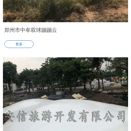
郑州市中牟双球蹦蹦云
更多