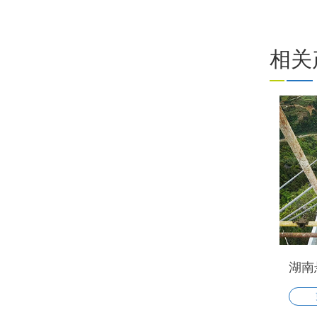
四川自
项目
规划
相关
第一
中…
湖南