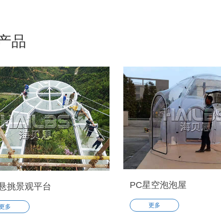
贡占地30余亩，包含60多种游乐
户实际的地形地貌进行了单独
的亲子乐园完工。从测量，设计，
计定制。安装了具有攀爬滑多
，生产，安装到运营每一步都赶在
滑世界，互动性超棒的亲子网
产品
个适合踏春的假期之前投入运营
儿童滑索，许愿树。根据客户
…
的树洞设计了螺旋滑梯。夏季
临，客户场地有没有直接的水
用，建议客户挖了一个小水池
上拓展项目，作为夏季引流。
PC星空泡泡屋
悬挑景观平台
更多
更多