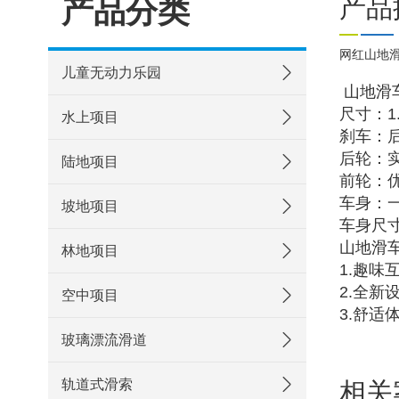
产品分类
产品
网红山地
儿童无动力乐园
山地滑
尺寸：1.5
水上项目
刹车：
后轮：
陆地项目
前轮：
车身：
坡地项目
车身尺
山地滑
林地项目
1.趣
2.全
Previous
空中项目
3.舒
玻璃漂流滑道
轨道式滑索
相关