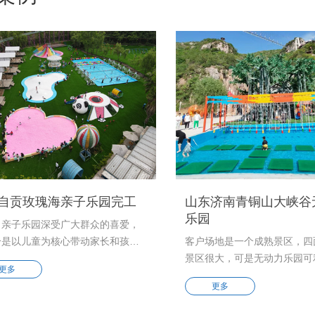
自贡玫瑰海亲子乐园完工
山东济南青铜山大峡谷
乐园
力亲子乐园深受广大群众的喜爱，
恰是以儿童为核心带动家长和孩子
客户场地是一个成熟景区，四
的园区，提倡回归自然，释放儿童
景区很大，可是无动力乐园可
更多
，园区内60余种设备满足孩子蹦，
地面积很小，能放无动力设施
更多
爬，钻的天性，一张通票可以撒欢
是紧凑且不规则，在这个条件
一整天。 三月初开始，历时一个月
次往来客户场地实地测量，最