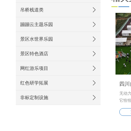
吊桥栈道类
蹦蹦云主题乐园
景区水世界乐园
景区特色酒店
网红游乐项目
红色研学拓展
四川
无动
非标定制设施
它恰
互动
天性
跳，
玩上