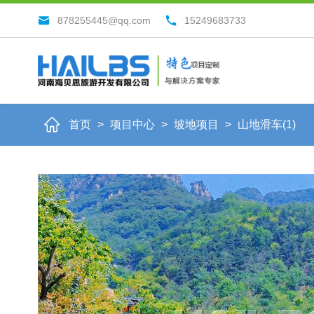
878255445@qq.com
15249683733
首页
>
项目中心
>
坡地项目
>
山地滑车(1)