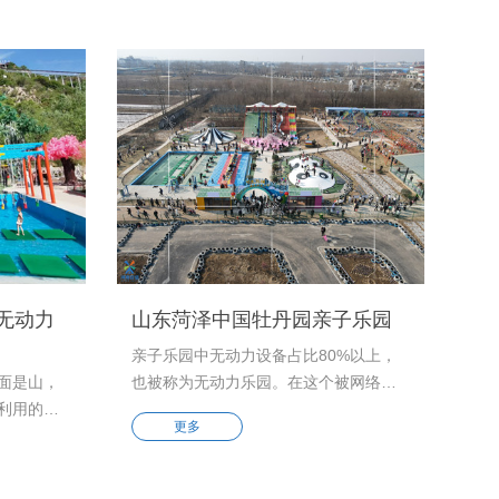
无动力
山东菏泽中国牡丹园亲子乐园
亲子乐园中无动力设备占比80%以上，
面是山，
也被称为无动力乐园。在这个被网络充
利用的场
实的生活中，不管是工作忙碌的父母还
更多
的地方更
是被学业压身的孩子在休闲时刻都喜欢
下我们几
网络冲浪，缺少户外活动，陪伴交流的
后根据客
时间更是少之又少。很多人都认为无动