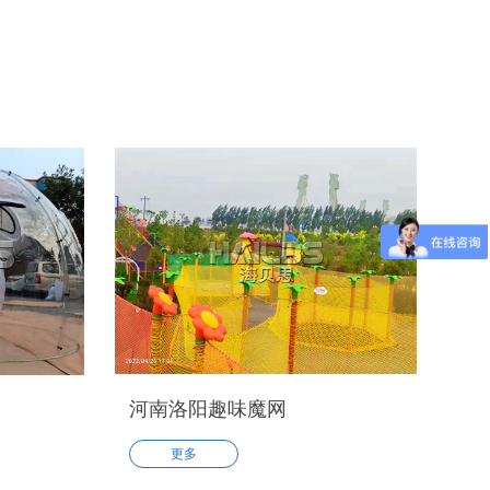
的规划设
力设备是供孩子游玩的，其实无动力乐
种玩法的
园的表现形式有挑战型，互动型，体验
红秋千，
型，不同的表现形式适合不同的人群
原有建造
玩。比如：互动型的设备家长可以和孩
也已经来
子共同游玩，促进交流，增进彼此间的
源可以利
感情。
，安装水
河南洛阳趣味魔网
更多