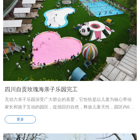
四川自贡玫瑰海亲子乐园完工
无动力亲子乐园深受广大群众的喜爱，它恰恰是以儿童为核心带动
家长和孩子互动的园区，提倡回归自然，释放儿童天性，园区内60
余种设备满足孩子蹦，跳，爬，钻的天性，一张通票可以撒欢玩上
更多
一整天。 三月初开始，历时一个月四川自贡占地30余亩，包含60多
种游乐项目的亲子乐园完工。从测量，设计，规划，生产，安装到
运营每一步都赶在第一个适合踏春的假期之前投入运营中……