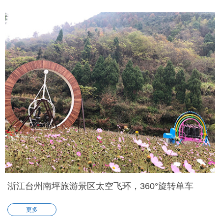
大，需要靠自己的平衡力去战胜，也可以作为一种团队比赛来游
玩。 儿童滑索：和高空滑索对比，这款设备就是为儿童量身定制
的。乐趣不减的同时，安全系数大大提升。攀岩石的结合让儿童可
以独自享受这款设备带来的快乐，锻炼了自主能力，还提升了拓展
性能。 彩虹滑道：从网红项目变成了每个景区都必备的项目，就足
以证明它的乐趣，并不是一时网络炒作热度。七彩的设计，也能增
强景区的色彩对比度。 蹦蹦云：陕西场地的蹦蹦云采用的是黄色膜
布，和其他设备的色彩相呼应。蹦蹦云可以满足孩子蹦跳的天性，
和普通城堡对比，这种蹦床蹦起来就像踩在云端一样，更柔软。
浙江台州南坪旅游景区太空飞环，360°旋转单车
更多