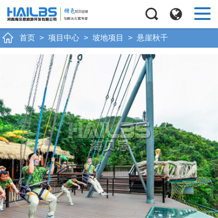
Next
首页
>
项目中心
>
坡地项目
>
悬崖秋千