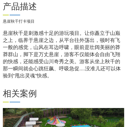
产品描述
Previous
悬崖秋千打卡项目
悬崖秋千是刺激感十足的游玩项目。让你矗立于山巅
之上，临界于悬崖之边，从平台往外荡出，顿时有飞
一般的感觉，山风在耳边呼啸，眼前是壮阔美丽的莽
莽群山，脚下是万丈悬崖，游客不仅能体会自由飞翔
的快感，还能感受山川奇秀之美。游客从坐上秋千的
那一瞬间就会心跳狂飙、呼吸急促....没准儿还可以体
验到“甩出灵魂”快感。
相关案例